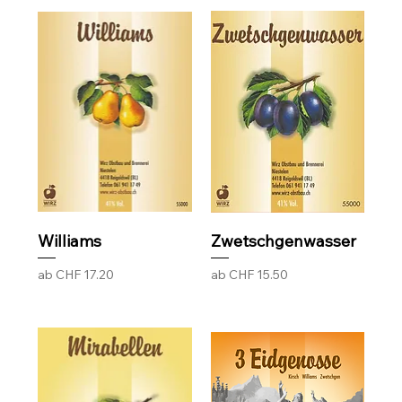
Williams
Zwetschgenwasser
Sale-Preis
Sale-Preis
ab
CHF 17.20
ab
CHF 15.50