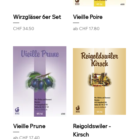
Wirzgläser 6er Set
Vieille Poire
Preis
Sale-Preis
CHF 34.50
ab
CHF 17.80
Vieille Prune
Reigoldswiler -
Kirsch
Sale-Preis
ab
CHF 17.40