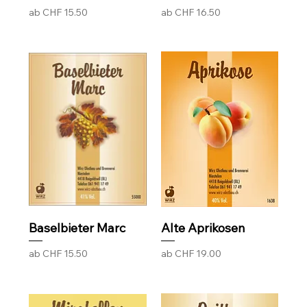
Sale-Preis
Sale-Preis
ab
CHF 15.50
ab
CHF 16.50
Baselbieter Marc
Alte Aprikosen
Sale-Preis
Sale-Preis
ab
CHF 15.50
ab
CHF 19.00