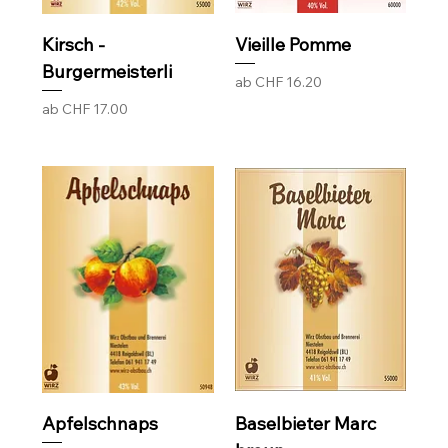
Kirsch -
Vieille Pomme
Burgermeisterli
Sale-Preis
ab
CHF 16.20
Sale-Preis
ab
CHF 17.00
Apfelschnaps
Baselbieter Marc