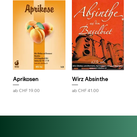
Aprikosen
Wirz Absinthe
Sale-Preis
Sale-Preis
ab
CHF 19.00
ab
CHF 41.00