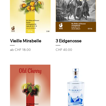
Vieille Mirabelle
3 Eidgenosse
Sale-Preis
Preis
ab
CHF 18.00
CHF 40.00