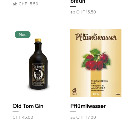
braun
Sale-Preis
ab
CHF 15.50
Sale-Preis
ab
CHF 15.50
Neu
Old Tom Gin
Pflümliwasser
Preis
Sale-Preis
CHF 45.00
ab
CHF 17.00