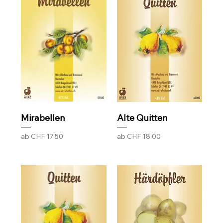
Mirabellen
Alte Quitten
Sale-Preis
Sale-Preis
ab
CHF 17.50
ab
CHF 18.00