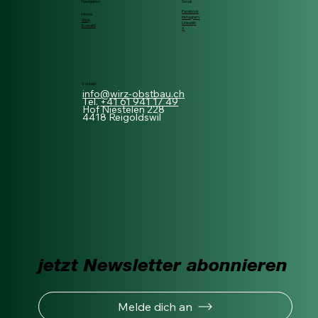
Navigation
Social
Facebook
Home
Instagram
Shop
Linkedin
Kontakt
X
Kontakt
info@wirz-obstbau.ch
Tel.
+41 61 941 17 49
Hof Niestelen 228
4418 Reigoldswil
jetzt Newsletter abonnieren
Melde dich an