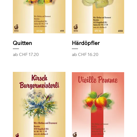
Quitten
Härdöpfler
Sale-Preis
Sale-Preis
ab
CHF 17.20
ab
CHF 16.20