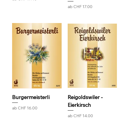
Sale-Preis
ab
CHF 17.00
Burgermeisterli
Reigoldswiler -
Eierkirsch
Sale-Preis
ab
CHF 16.00
Sale-Preis
ab
CHF 14.00