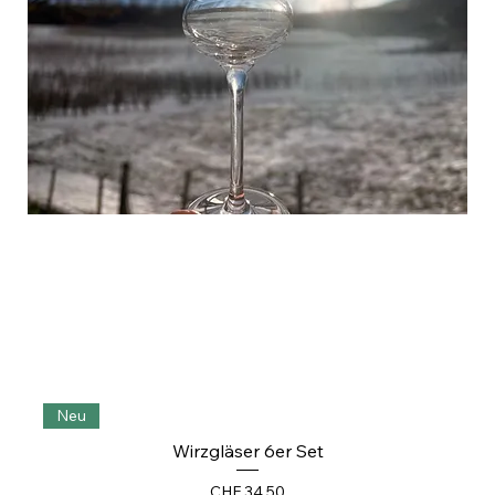
Neu
Wirzgläser 6er Set
Preis
CHF 34.50