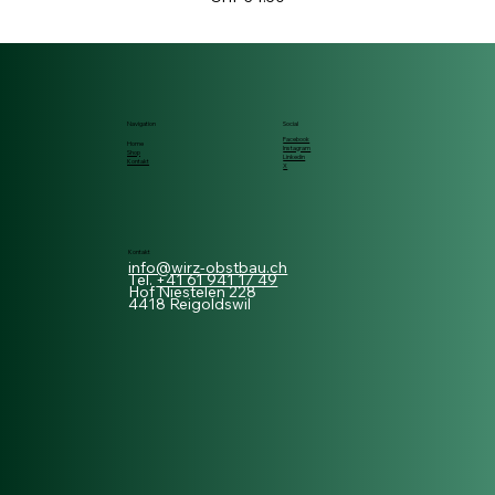
Navigation
Social
Facebook
Home
Instagram
Shop
Linkedin
Kontakt
X
Kontakt
info@wirz-obstbau.ch
Tel.
+41 61 941 17 49
Hof Niestelen 228
4418 Reigoldswil