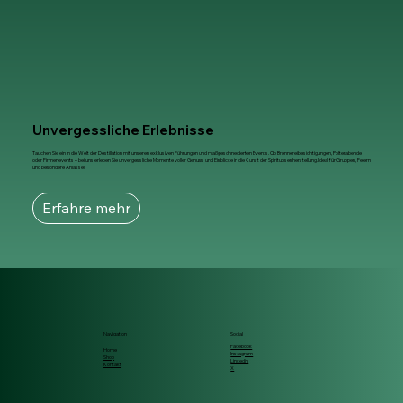
Unvergessliche Erlebnisse
Tauchen Sie ein in die Welt der Destillation mit unseren exklusiven Führungen und maßgeschneiderten Events. Ob Brennereibesichtigungen, Polterabende
oder Firmenevents – bei uns erleben Sie unvergessliche Momente voller Genuss und Einblicke in die Kunst der Spirituosenherstellung. Ideal für Gruppen, Feiern
und besondere Anlässe!
Erfahre mehr
Navigation
Social
Facebook
Home
Instagram
Shop
Linkedin
Kontakt
X