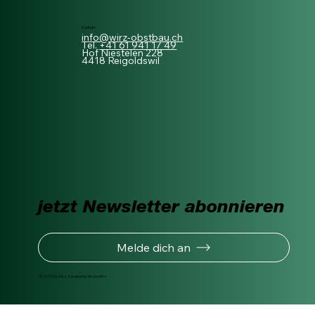
Kontakt
info@wirz-obstbau.ch
Tel.
+41 61 941 17 49
Hof Niestelen 228
4418 Reigoldswil
jetzt Newsletter abonnieren
Melde dich an
© 2025 by Wirz. Created by Nicola Wirz