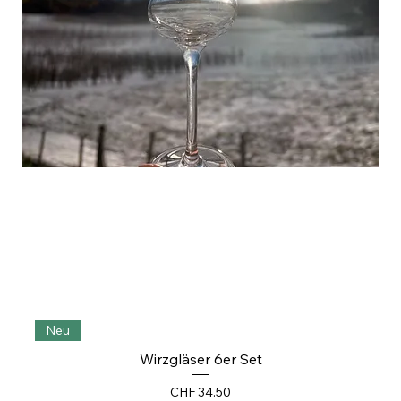
Neu
Wirzgläser 6er Set
Preis
CHF 34.50