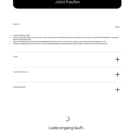
Jetzt Kaufen
Sensorik
Farbe: bräunliches Gold.
Nase: Fruchtig-blumiges Aroma mit einer zarten Rosenote, in kombination weicher Caramelaromen und wird von einem feinen Mandelton sowie einer
leichten Süße abgerundet.
Gaumen: Gehaltvoll mit einer süßlichen Mirabellennote, die harmonisch und weich ist, ergänzt durch einen feinen Mandelgeschmack.
Abgang: Langanhaltend und harmonisch, die fruchtige Mirabellennote bleibt bestehen und schließt mit einem Hauch von Panettone ab.
Frucht
Zusammensetzung
Lieferung & MwSt.
Ladevorgang läuft...