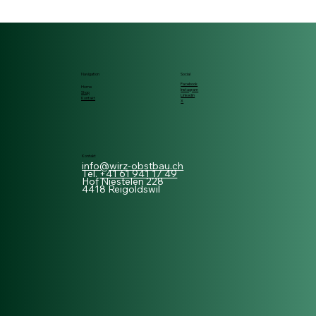
Navigation
Social
Facebook
Home
Instagram
Shop
Linkedin
Kontakt
X
Kontakt
info@wirz-obstbau.ch
Tel.
+41 61 941 17 49
Hof Niestelen 228
4418 Reigoldswil