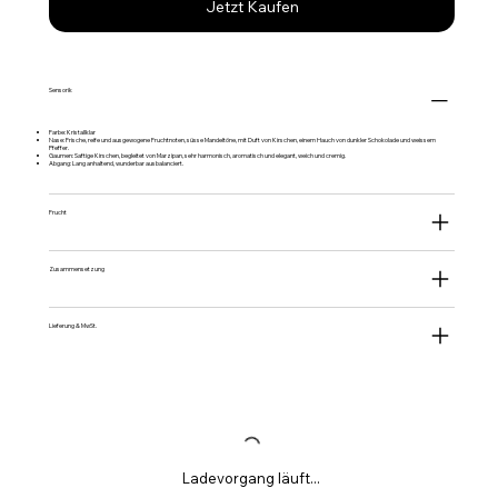
Jetzt Kaufen
Sensorik
Farbe: Kristallklar
Nase: Frische, reife und ausgewogene Fruchtnoten, süsse Mandeltöne, mit Duft von Kirschen, einem Hauch von dunkler Schokolade und weissem
Pfeffer.
Gaumen: Saftige Kirschen, begleitet von Marzipan, sehr harmonisch, aromatisch und elegant, weich und cremig.
Abgang: Lang anhaltend, wunderbar ausbalanciert.
Frucht
Zusammensetzung
Lieferung & MwSt.
Ladevorgang läuft...