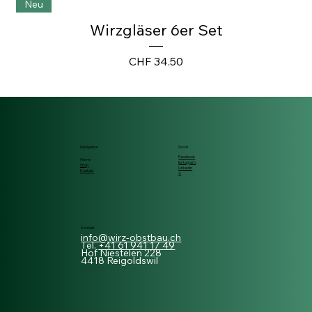
Neu
Wirzgläser 6er Set
Preis
CHF 34.50
Navigation
Social
Facebook
Home
Instagram
Shop
Linkedin
Kontakt
X
Kontakt
info@wirz-obstbau.ch
Tel.
+41 61 941 17 49
Hof Niestelen 228
4418 Reigoldswil