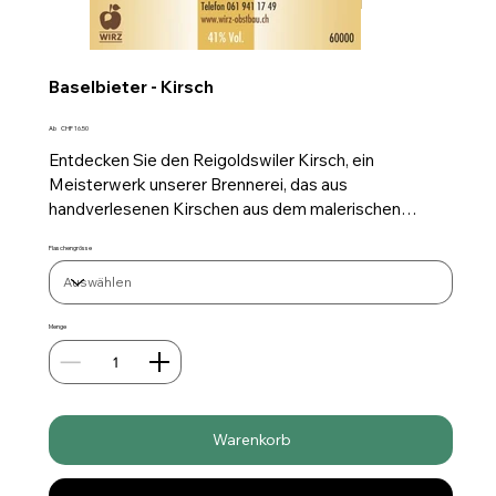
Baselbieter - Kirsch
Preis
Ab
CHF 16.50
Entdecken Sie den Reigoldswiler Kirsch, ein
Meisterwerk unserer Brennerei, das aus
handverlesenen Kirschen aus dem malerischen
Baselbiet gewonnen wird. Dieses Destillat besticht
Flaschengrösse
durch sein intensives Aroma und den vollmundigen
Geschmack, der unserer Hingabe und die Reinheit der
Schweizer Natur in jedem Tropfen einfängt.
Menge
Warenkorb