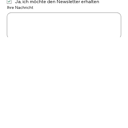
Ja, ich möchte den Newsletter erhalten
Ihre Nachricht
Versenden
Navigation
Social
Facebook
Home
Instagram
Shop
Linkedin
Kontakt
X
Kontakt
info@wirz-obstbau.ch
Tel.
+41 61 941 17 49
Hof Niestelen 228
4418 Reigoldswil