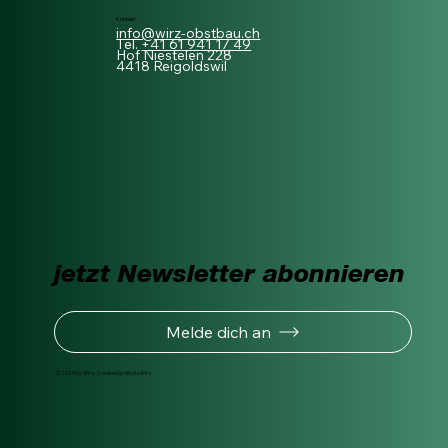
Kontakt
info@wirz-obstbau.ch
Tel.
+41 61 941 17 49
Hof Niestelen 228
4418 Reigoldswil
jetzt Newsletter abonnieren
Melde dich an
© 2025 by Wirz. Created by Nicola Wirz