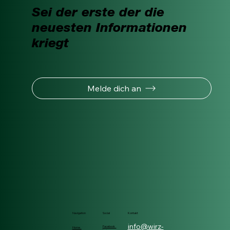
Sei der erste der die
neuesten Informationen
kriegt
Melde dich an
Navigation
Social
Kontakt
info@wirz-
Facebook
Home