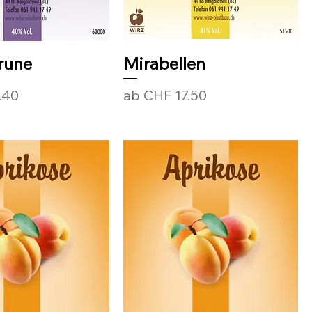
Prune
Mirabellen
Sale-Preis
.40
ab
CHF 17.50