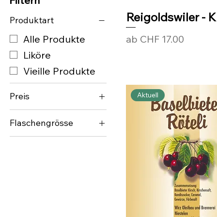
Filtern
Reigoldswiler - K
Produktart
Sale-Preis
ab
CHF 17.00
Alle Produkte
Liköre
Vieille Produkte
Aktuell
Preis
32 CHF
Flaschengrösse
50 CHF
100cl
10cl
20cl
35cl
50cl