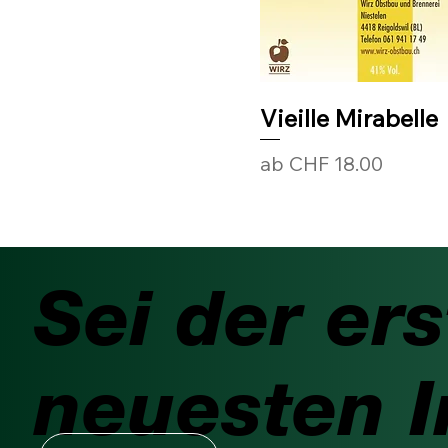
Vieille Mirabelle
Sale-Preis
ab
CHF 18.00
Sei der ers
neuesten I