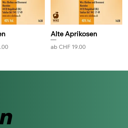
en
Alte Aprikosen
Sale-Preis
.00
ab
CHF 19.00
en