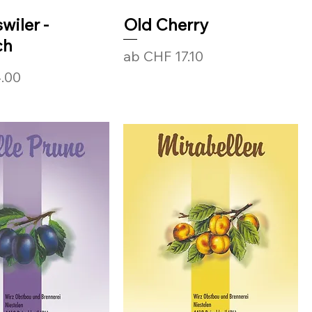
wiler -
Old Cherry
ch
Sale-Preis
ab
CHF 17.10
.00