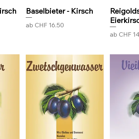
irsch
Baselbieter - Kirsch
Reigolds
Eierkirs
Sale-Preis
ab
CHF 16.50
Sale-Preis
ab
CHF 14