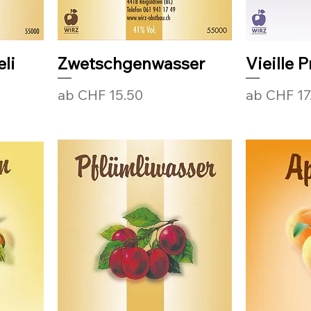
eli
Zwetschgenwasser
Vieille 
Sale-Preis
Sale-Preis
ab
CHF 15.50
ab
CHF 17