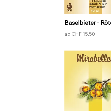
50cl Langhals
70cl
Baselbieter - Röt
Sale-Preis
ab
CHF 15.50