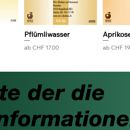
Pflümliwasser
Aprikos
Sale-Preis
Sale-Preis
ab
CHF 17.00
ab
CHF 19
te der die
nformation